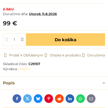
2-3dni
Doručíme dňa:
Utorok
11.8.2026
99 €
Do košíka
Pridať k Obľúbeným
Otázka k produktu
Doručenia
Skladové číslo:
C29157
Výrobca:
PlayTo
Popis
Facebook
Twitter
Bluesky
Pinterest
Reddit
LinkedIn
WhatsApp
E-
mail