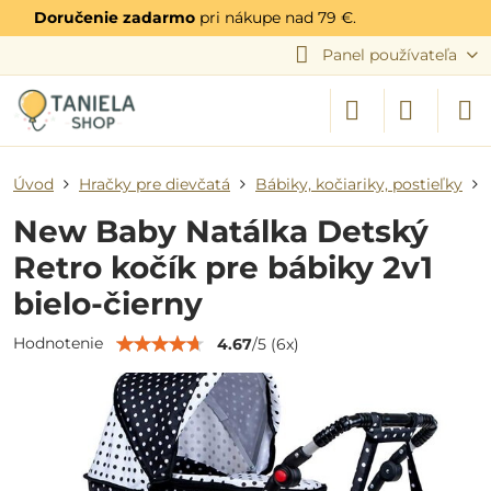
Doručenie zadarmo
pri nákupe nad 79 €.
Panel používateľa
Úvod
Hračky pre dievčatá
Bábiky, kočiariky, postieľky
New Baby Natálka Detský
Retro kočík pre bábiky 2v1
bielo-čierny
Hodnotenie
4.67
/
5
(
6
x)