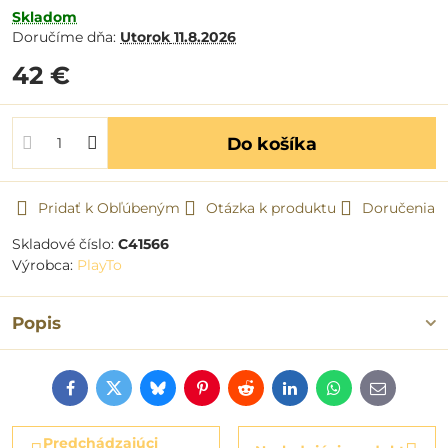
Skladom
Doručíme dňa:
Utorok
11.8.2026
42 €
Do košíka
Pridať k Obľúbeným
Otázka k produktu
Doručenia
Skladové číslo:
C41566
Výrobca:
PlayTo
Popis
Facebook
Twitter
Bluesky
Pinterest
Reddit
LinkedIn
WhatsApp
E-
mail
Predchádzajúci