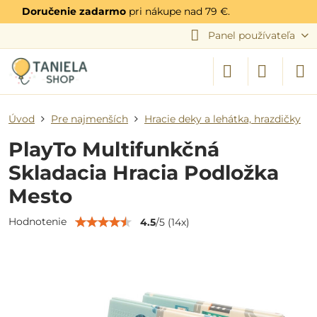
Doručenie zadarmo
pri nákupe nad 79 €.
Panel používateľa
Úvod
Pre najmenších
Hracie deky a lehátka, hrazdičky
PlayTo Multifunkčná
Skladacia Hracia Podložka
Mesto
Hodnotenie
4.5
/
5
(
14
x)