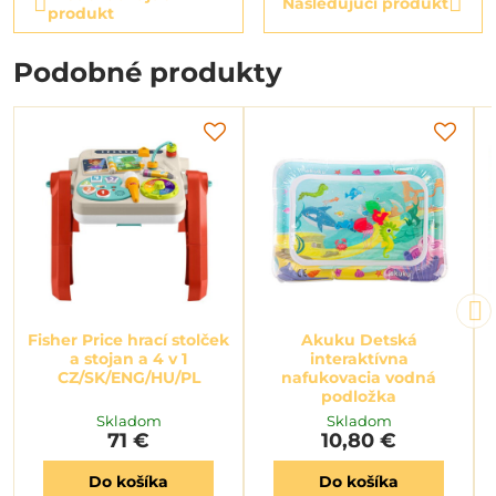
Nasledujúci produkt
produkt
Podobné produkty
Fisher Price hrací stolček
Akuku Detská
a stojan a 4 v 1
interaktívna
CZ/SK/ENG/HU/PL
nafukovacia vodná
podložka
Skladom
Skladom
71 €
10,80 €
Do košíka
Do košíka