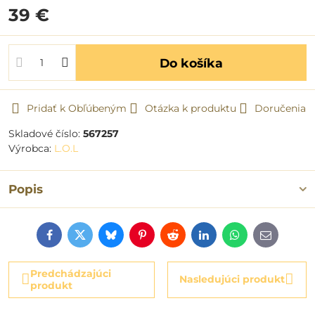
39 €
Do košíka
Pridať k Obľúbeným
Otázka k produktu
Doručenia
Skladové číslo:
567257
Výrobca:
L.O.L
Popis
Facebook
Twitter
Bluesky
Pinterest
Reddit
LinkedIn
WhatsApp
E-
mail
Predchádzajúci
Nasledujúci produkt
produkt