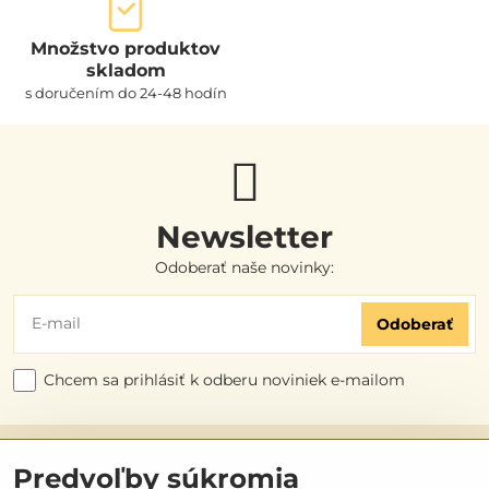
Množstvo produktov
skladom
s doručením do 24-48 hodín
Newsletter
Odoberať naše novinky:
Odoberať
Chcem sa prihlásiť k odberu noviniek e-mailom
Užitočné odkazy
Predvoľby súkromia