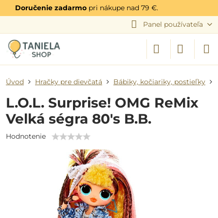
Doručenie zadarmo
pri nákupe nad 79 €.
Panel používateľa
Úvod
Hračky pre dievčatá
Bábiky, kočiariky, postieľky
L.O.L. Surprise! OMG ReMix
Velká ségra 80's B.B.
Hodnotenie