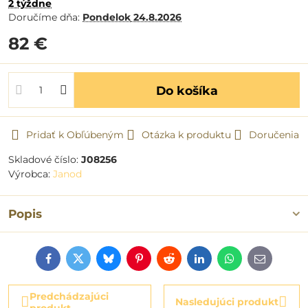
2 týždne
Doručíme dňa:
Pondelok
24.8.2026
82 €
Do košíka
Pridať k Obľúbeným
Otázka k produktu
Doručenia
Skladové číslo:
J08256
Výrobca:
Janod
Popis
Facebook
Twitter
Bluesky
Pinterest
Reddit
LinkedIn
WhatsApp
E-
mail
Predchádzajúci
Nasledujúci produkt
produkt