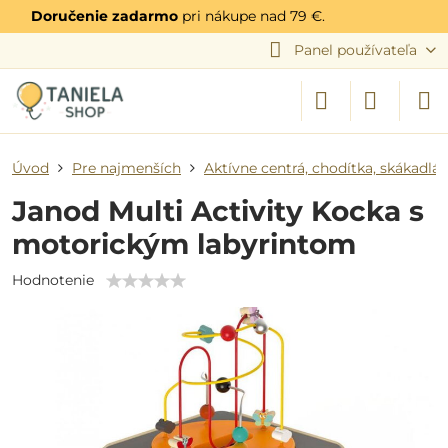
Doručenie zadarmo
pri nákupe nad 79 €.
Panel používateľa
Úvod
Pre najmenších
Aktívne centrá, chodítka, skákadlá
Janod Multi Activity Kocka s
motorickým labyrintom
Hodnotenie