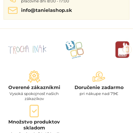
pracovné dni 8:00 - 17:00
info​@tanielashop​.sk
Overené zákazníkmi
Doručenie zadarmo
Vysoká spokojnosť našich
pri nákupe nad 79€
zákazíkov
Množstvo produktov
skladom