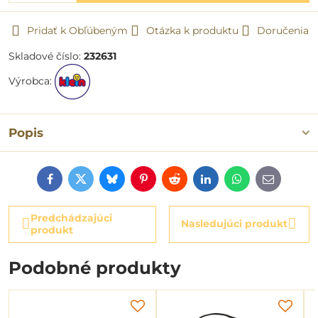
Pridať k Obľúbeným
Otázka k produktu
Doručenia
Skladové číslo:
232631
Výrobca:
Popis
Facebook
Twitter
Bluesky
Pinterest
Reddit
LinkedIn
WhatsApp
E-
mail
Predchádzajúci
Nasledujúci produkt
produkt
Podobné produkty