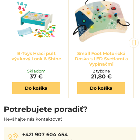
B-Toys Hrací pult
Small Foot Motorická
výukový Look & Shine
Doska s LED Svetlami a
Vypínačmi
Skladom
2 týždne
37 €
21,80 €
Do košíka
Do košíka
Potrebujete poradiť?
Neváhajte nás kontaktovať
+421 907 604 454