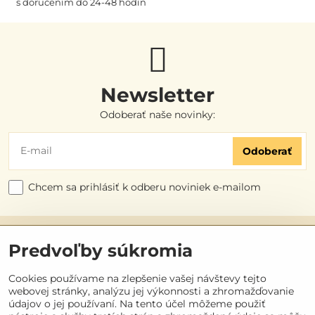
s doručením do 24-48 hodín
Newsletter
Odoberať naše novinky:
Odoberať
Chcem sa prihlásiť k odberu noviniek e-mailom
Užitočné odkazy
Predvoľby súkromia
Objednávky
Cookies používame na zlepšenie vašej návštevy tejto
webovej stránky, analýzu jej výkonnosti a zhromažďovanie
údajov o jej používaní. Na tento účel môžeme použiť
Kontakt