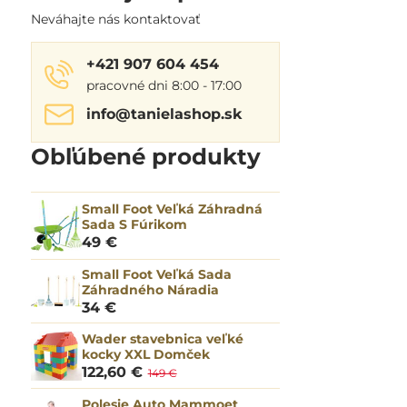
Neváhajte nás kontaktovať
+421 907 604 454
pracovné dni 8:00 - 17:00
info​@tanielashop​.sk
Obľúbené produkty
Small Foot Veľká Záhradná
Sada S Fúrikom
49 €
Small Foot Veľká Sada
Záhradného Náradia
34 €
Wader stavebnica veľké
kocky XXL Domček
122,60 €
149 €
Polesie Auto Mammoet