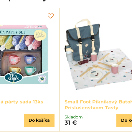
á párty sada 13ks
Small Foot Piknikový Bato
Príslušenstvom Tasty
Skladom
Do košíka
Do k
31 €