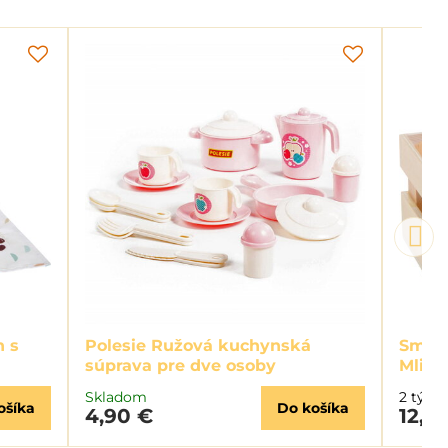
h s
Polesie Ružová kuchynská
Small
súprava pre dve osoby
Mlieč
Skladom
2 týžd
ošíka
Do košíka
4,90 €
12,5