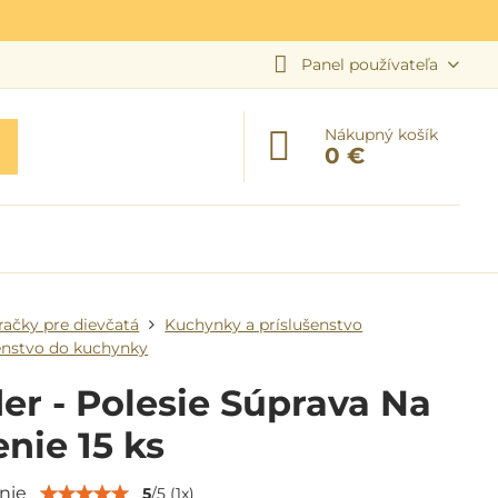
Panel používateľa
Nákupný košík
0 €
račky pre dievčatá
Kuchynky a príslušenstvo
enstvo do kuchynky
r - Polesie Súprava Na
nie 15 ks
nie
5
/
5
(
1
x)