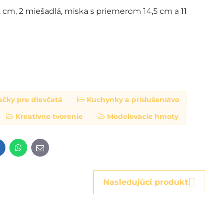
2 cm, 2 miešadlá, miska s priemerom 14,5 cm a 11
ačky pre dievčatá
Kuchynky a príslušenstvo
Kreatívne tvorenie
Modelovacie hmoty
t
LinkedIn
WhatsApp
E-
mail
Nasledujúci produkt