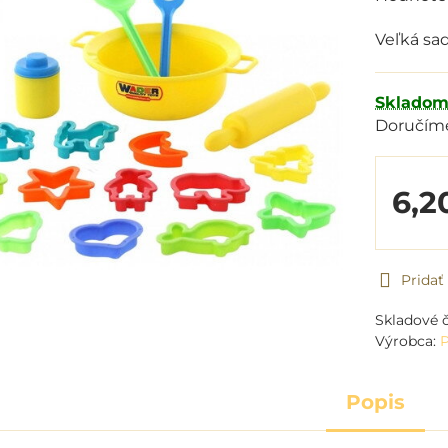
Veľká sa
Sklado
Doručím
6,2
Prida
Skladové č
Výrobca:
P
Popis