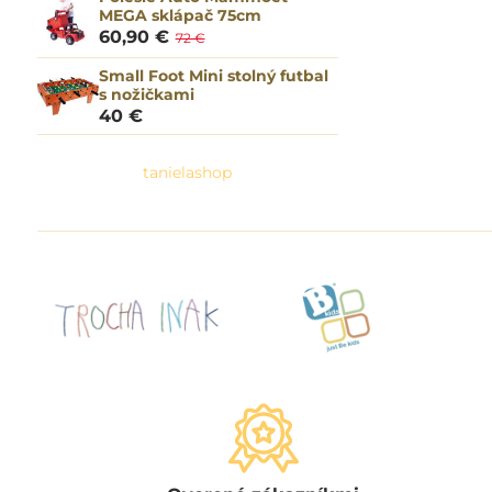
MEGA sklápač 75cm
60,90 €
72 €
Small Foot Mini stolný futbal
s nožičkami
40 €
tanielashop