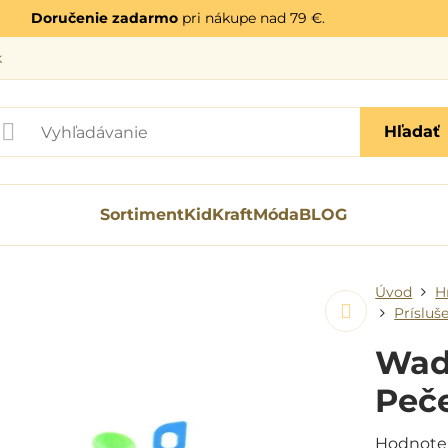
Doručenie zadarmo
pri nákupe nad 79 €.
k
Hľadať
Sortiment
KidKraft
Móda
BLOG
Úvod
H
Prísluš
Wade
Peče
Hodnote