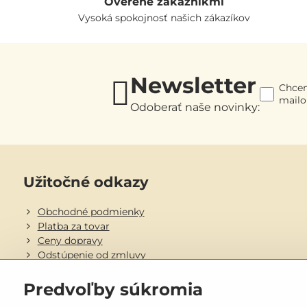
Overené zákazníkmi
Vysoká spokojnosť našich zákazíkov
Newsletter
Chcem
mail
Odoberať naše novinky:
Užitočné odkazy
Obchodné podmienky
Platba za tovar
Ceny dopravy
Odstúpenie od zmluvy
Objednávky
Predvoľby súkromia