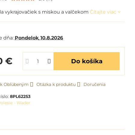
da vykrajovačiek s miskou a valčekom
Čítajte viac
m
e dňa:
Pondelok
10.8.2026
0 €
Do košíka
ť k Obľúbeným
Otázka k produktu
Doručenia
íslo:
8PL62253
olesie - Wader