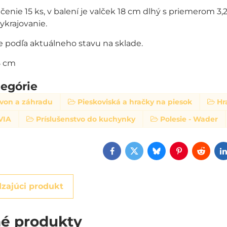
enie 15 ks, v balení je valček 18 cm dlhý s priemerom 3,
ykrajovanie.
e podľa aktuálneho stavu na sklade.
8 cm
tegórie
 von a záhradu
Pieskoviská a hračky na piesok
Hr
VIA
Príslušenstvo do kuchynky
Polesie - Wader
Facebook
Twitter
Bluesky
Pinterest
Reddi
zajúci produkt
é produkty