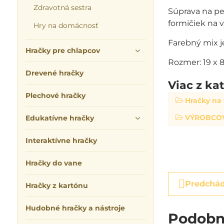
Zdravotná sestra
Súprava na peč
formičiek na v
Hry na domácnosť
Farebný mix j
Hračky pre chlapcov
Rozmer: 19 x 
Drevené hračky
Viac z ka
Plechové hračky
Hračky na
VÝROBCO
Edukatívne hračky
Interaktívne hračky
Hračky do vane
Predchád
Hračky z kartónu
Hudobné hračky a nástroje
Podobn