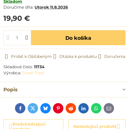
Skladom
Doručíme dňa:
Utorok
11.8.2026
19,90 €
Do košíka
Pridať k Obľúbeným
Otázka k produktu
Doručenia
Skladové číslo:
11734
Výrobca:
Small Foot
Popis
Facebook
Twitter
Bluesky
Pinterest
Reddit
LinkedIn
WhatsApp
E-
mail
Predchádzajúci
Nasledujúci produkt
produkt