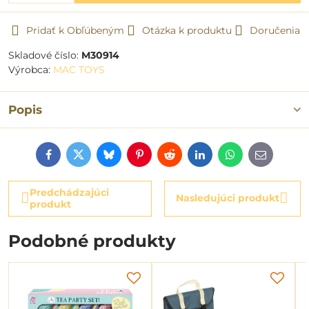
Pridať k Obľúbeným
Otázka k produktu
Doručenia
Skladové číslo:
M30914
Výrobca:
MAC TOYS
Popis
Facebook
Twitter
Bluesky
Pinterest
Reddit
LinkedIn
WhatsApp
E-
mail
Predchádzajúci
Nasledujúci produkt
produkt
Podobné produkty