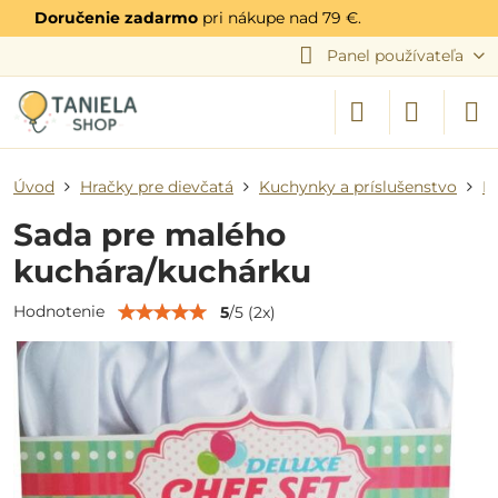
Doručenie zadarmo
pri nákupe nad 79 €.
Panel používateľa
Úvod
Hračky pre dievčatá
Kuchynky a príslušenstvo
P
Sada pre malého
kuchára/kuchárku
Hodnotenie
5
/
5
(
2
x)