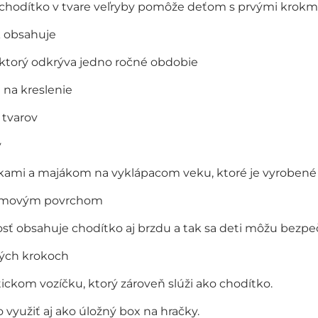
chodítko v tvare veľryby pomôže deťom s prvými krokmi
k obsahuje
 ktorý odkrýva jedno ročné obdobie
 na kreslenie
 tvarov
y
ďkami a majákom na vyklápacom veku, ktoré je vyrobené tak
gumovým povrchom
sť obsahuje chodítko aj brzdu a tak sa deti môžu bezp
rvých krokoch
tickom vozíčku, ktorý zároveň slúži ako chodítko.
využiť aj ako úložný box na hračky.