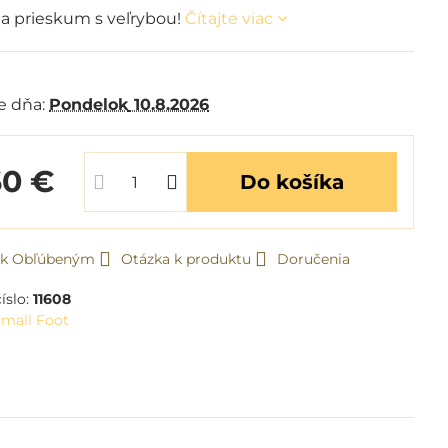
 prieskum s veľrybou!
Čítajte viac
m
e dňa:
Pondelok
10.8.2026
60 €
Do košíka
ť k Obľúbeným
Otázka k produktu
Doručenia
íslo:
11608
mall Foot