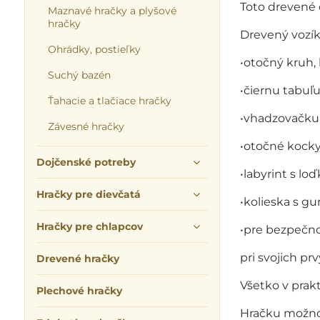
Toto drevené 
Maznavé hračky a plyšové
hračky
Drevený vozí
Ohrádky, postieľky
•otočný kruh,
Suchý bazén
•čiernu tabuľu
Ťahacie a tlačiace hračky
•vhadzovačku
Závesné hračky
•otočné kock
Dojčenské potreby
•labyrint s lo
Hračky pre dievčatá
•kolieska s 
Hračky pre chlapcov
•pre bezpečno
pri svojich p
Drevené hračky
Všetko v prak
Plechové hračky
Hračku možno 