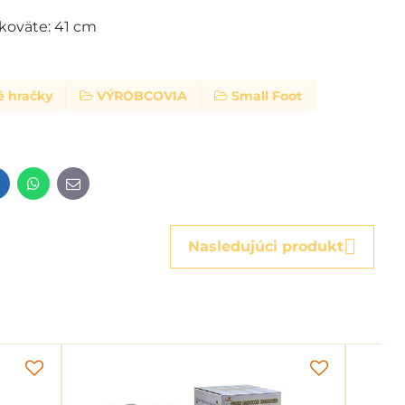
koväte: 41 cm
é hračky
VÝROBCOVIA
Small Foot
t
LinkedIn
WhatsApp
E-
mail
Nasledujúci produkt