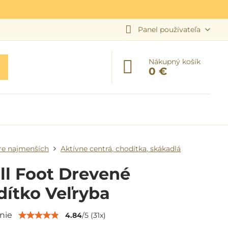
Panel používateľa
Nákupný košík
0 €
re najmenších
Aktívne centrá, chodítka, skákadlá
ll Foot Drevené
ítko Veľryba
nie
4.84
/
5
(
31
x)