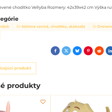
evené chodítko Veľryba Rozmery: 42x39x42 cm Výška ru
tegórie
nších
Aktívne centrá, chodítka, skákadlá
Dreven
Facebook
Twitter
Bluesky
Pinterest
Reddi
zajúci produkt
é produkty