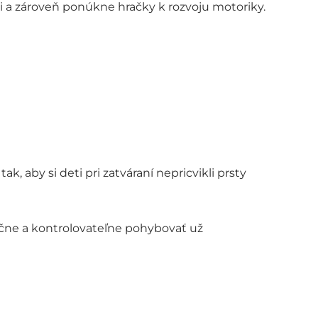
 a zároveň ponúkne hračky k rozvoju motoriky.
, aby si deti pri zatváraní nepricvikli prsty
ečne a kontrolovateľne pohybovať už