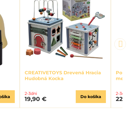
CREATIVETOYS Drevená Hracia
Poles
Hudobná Kocka
medv
2-3dni
2-3dni
ošíka
Do košíka
19,90 €
22,5