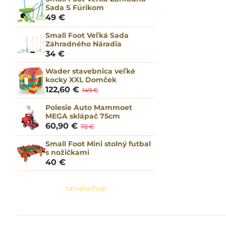
Sada S Fúrikom
49 €
Small Foot Veľká Sada
Záhradného Náradia
34 €
Wader stavebnica veľké
kocky XXL Domček
122,60 €
149 €
Polesie Auto Mammoet
MEGA sklápač 75cm
60,90 €
72 €
Small Foot Mini stolný futbal
s nožičkami
40 €
tanielashop