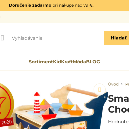
Doručenie zadarmo
pri nákupe nad 79 €.
k
Hľadať
Sortiment
KidKraft
Móda
BLOG
Úvod
P
Sma
Chod
Hodnote