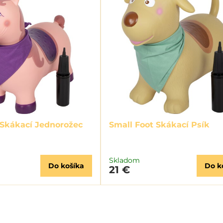
 Skákací Jednorožec
Small Foot Skákací Psík
Skladom
Do košíka
Do k
21 €