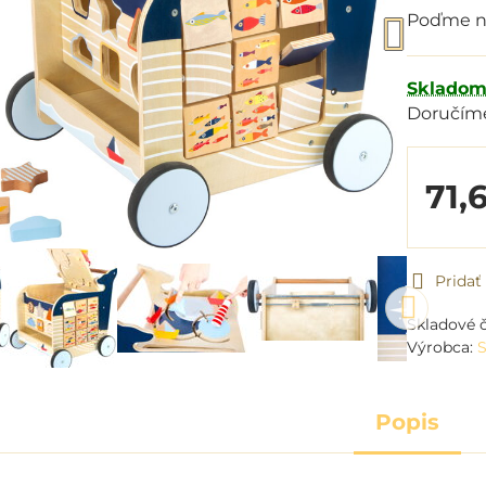
Poďme na
Sklado
Doručím
71,
Prida
Skladové č
Výrobca:
S
Popis