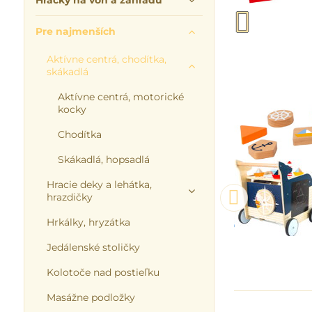
Hračky na von a záhradu
Pre najmenších
Aktívne centrá, chodítka,
skákadlá
Aktívne centrá, motorické
kocky
Chodítka
Skákadlá, hopsadlá
Hracie deky a lehátka,
hrazdičky
Hrkálky, hryzátka
Jedálenské stoličky
Kolotoče nad postieľku
Masážne podložky