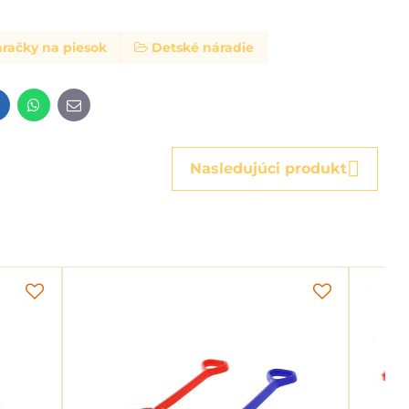
hračky na piesok
Detské náradie
t
LinkedIn
WhatsApp
E-
mail
Nasledujúci produkt