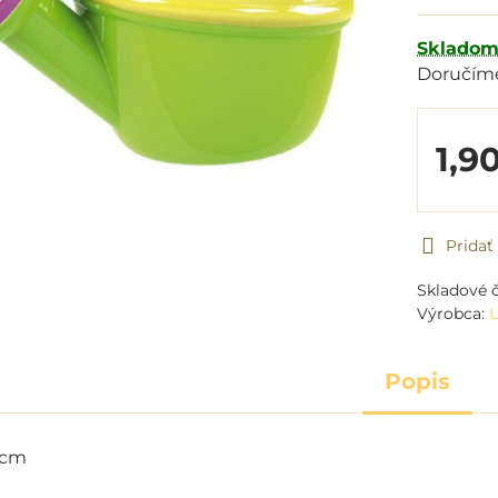
Sklado
Doručím
1,9
Prida
Skladové č
Výrobca:
Popis
5cm