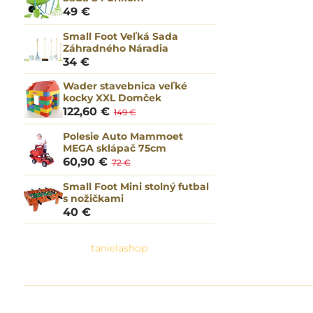
49 €
Small Foot Veľká Sada
Záhradného Náradia
34 €
Wader stavebnica veľké
kocky XXL Domček
122,60 €
149 €
Polesie Auto Mammoet
MEGA sklápač 75cm
60,90 €
72 €
Small Foot Mini stolný futbal
s nožičkami
40 €
tanielashop