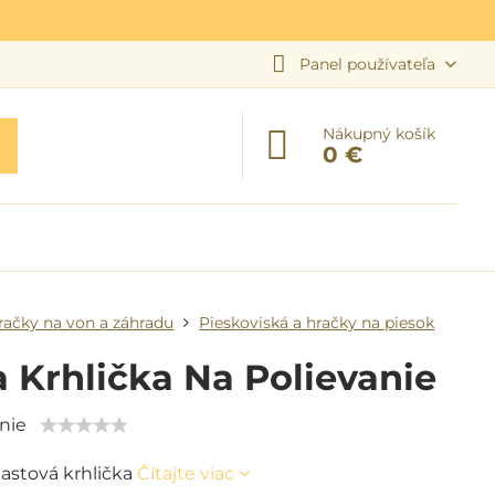
Panel používateľa
Nákupný košík
0 €
račky na von a záhradu
Pieskoviská a hračky na piesok
 Krhlička Na Polievanie
nie
lastová krhlička
Čítajte viac