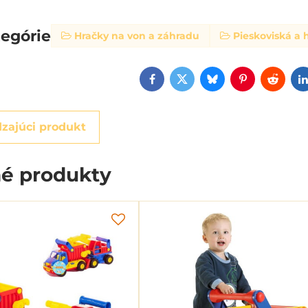
tegórie
Hračky na von a záhradu
Pieskoviská a 
Facebook
Twitter
Bluesky
Pinterest
Reddi
zajúci produkt
é produkty