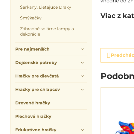
vhodné od 2+
Šarkany, Lietajúce Draky
Viac z ka
Šmýkačky
Záhradné solárne lampy a
dekorácie
Pre najmenších
Predchád
Dojčenské potreby
Podobn
Hračky pre dievčatá
Hračky pre chlapcov
Drevené hračky
Plechové hračky
Edukatívne hračky