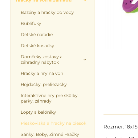
Hračky na von a záhradu
Bazény a hračky do vody
Bublifuky
Detské náradie
Detské kosačky
Domčeky,zostavy a
záhradný nábytok
Hračky a hry na von
Hojdačky, preliezačky
Interaktívne hry pre škôlky,
parky, záhrady
Lopty a balóniky
Pieskoviská a hračky na piesok
Rozmer: 18x1
Sánky, Boby, Zimné Hračky