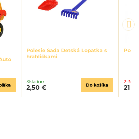
Polesie Sada Detská Lopatka s
Poles
hrabličkami
Auto
i
Skladom
2-3dni
ošíka
Do košíka
2,50 €
21 €