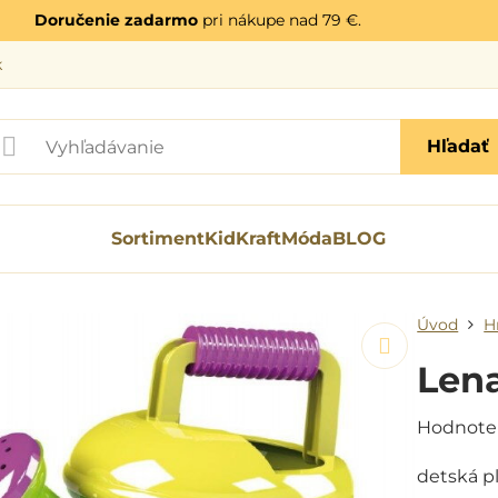
Doručenie zadarmo
pri nákupe nad 79 €.
k
Hľadať
Sortiment
KidKraft
Móda
BLOG
Úvod
H
Lena
Hodnote
detská p