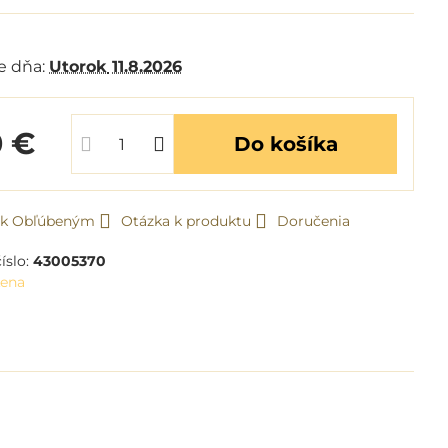
m
e dňa:
Utorok
11.8.2026
0 €
Do košíka
ť k Obľúbeným
Otázka k produktu
Doručenia
íslo:
43005370
Lena