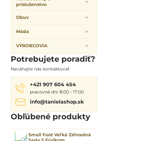
príslušenstvo
Obuv
Móda
VÝROBCOVIA
Potrebujete poradiť?
Neváhajte nás kontaktovať
+421 907 604 454
pracovné dni 8:00 - 17:00
info​@tanielashop​.sk
Obľúbené produkty
Small Foot Veľká Záhradná
Sada S Fúrikom