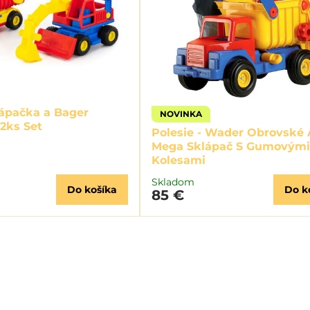
lápačka a Bager
NOVINKA
2ks Set
Polesie - Wader Obrovské 
Mega Sklápač S Gumovým
Kolesami
Skladom
Do košíka
Do k
85 €