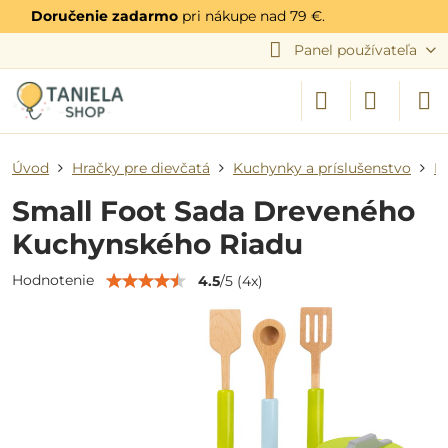
Doručenie zadarmo
pri nákupe nad 79 €.
Panel používateľa
Úvod
Hračky pre dievčatá
Kuchynky a príslušenstvo
P
Small Foot Sada Dreveného
Kuchynského Riadu
Hodnotenie
4.5
/
5
(
4
x)