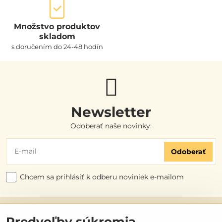
Množstvo produktov
skladom
s doručením do 24-48 hodín
Newsletter
Odoberať naše novinky:
Odoberať
Chcem sa prihlásiť k odberu noviniek e-mailom
Užitočné odkazy
Predvoľby súkromia