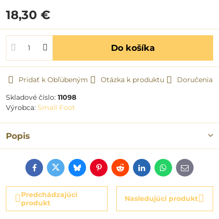
18,30 €
Do košíka
Pridať k Obľúbeným
Otázka k produktu
Doručenia
Skladové číslo:
11098
Výrobca:
Small Foot
Popis
Facebook
Twitter
Bluesky
Pinterest
Reddit
LinkedIn
WhatsApp
E-
mail
Predchádzajúci
Nasledujúci produkt
produkt