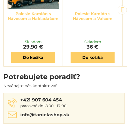
Polesie Kamión s
Polesie Kamión s
Návesom a Nakladačom
Návesom a Valcom
Skladom
Skladom
29,90 €
36 €
Do košíka
Do košíka
Potrebujete poradiť?
Neváhajte nás kontaktovať
+421 907 604 454
pracovné dni 8:00 - 17:00
info​@tanielashop​.sk