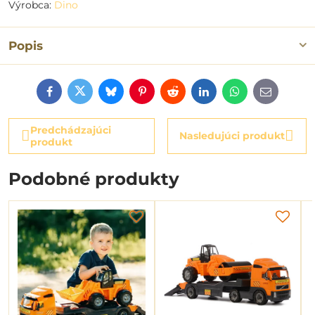
Výrobca:
Dino
Popis
Facebook
Twitter
Bluesky
Pinterest
Reddit
LinkedIn
WhatsApp
E-
mail
Predchádzajúci
Nasledujúci produkt
produkt
Podobné produkty