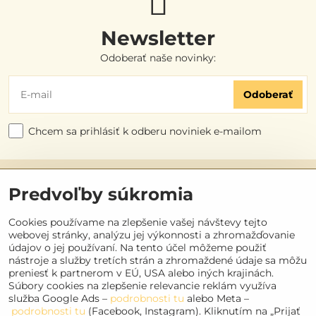
Newsletter
Odoberať naše novinky:
Odoberať
Chcem sa prihlásiť k odberu noviniek e-mailom
Užitočné odkazy
Predvoľby súkromia
Objednávky
Cookies používame na zlepšenie vašej návštevy tejto
webovej stránky, analýzu jej výkonnosti a zhromažďovanie
údajov o jej používaní. Na tento účel môžeme použiť
Kontakt
nástroje a služby tretích strán a zhromaždené údaje sa môžu
preniesť k partnerom v EÚ, USA alebo iných krajinách.
Súbory cookies na zlepšenie relevancie reklám využíva
Sociálne siete
služba Google Ads –
podrobnosti tu
alebo Meta –
podrobnosti tu
(Facebook, Instagram). Kliknutím na „Prijať