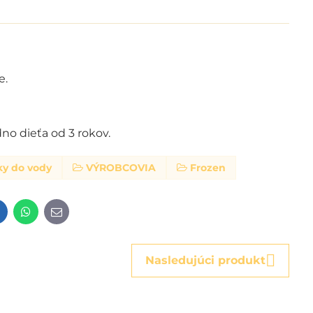
e.
o dieťa od 3 rokov.
ky do vody
VÝROBCOVIA
Frozen
t
LinkedIn
WhatsApp
E-
mail
Nasledujúci produkt