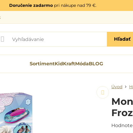
Doručenie zadarmo
pri nákupe nad 79 €.
k
Hľadať
Sortiment
KidKraft
Móda
BLOG
Úvod
H
Mon
Fro
Hodnote