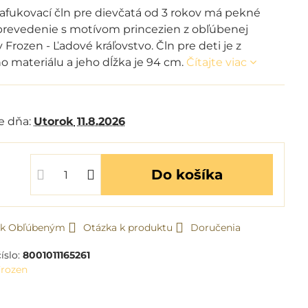
afukovací čln pre dievčatá od 3 rokov má pekné
prevedenie s motívom princezien z obľúbenej
 Frozen - Ľadové kráľovstvo. Čln pre deti je z
o materiálu a jeho dĺžka je 94 cm.
Čítajte viac
m
e dňa:
Utorok
11.8.2026
Do košíka
ť k Obľúbeným
Otázka k produktu
Doručenia
íslo:
8001011165261
Frozen