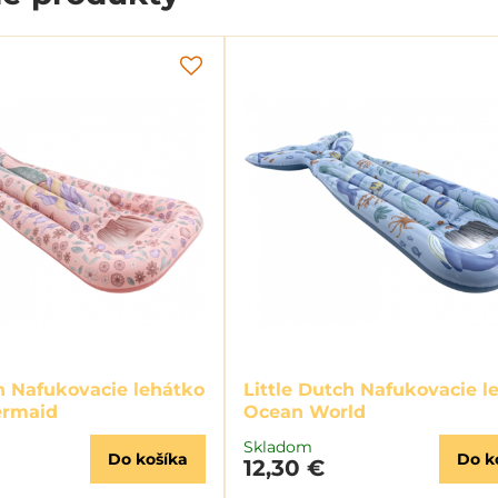
ch Nafukovacie lehátko
Little Dutch Nafukovacie l
rmaid
Ocean World
Skladom
Do košíka
Do k
12,30 €