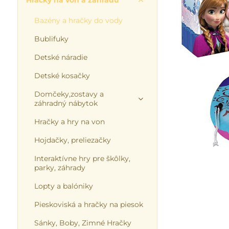
Hračky na von a záhradu
Bazény a hračky do vody
Bublifuky
Detské náradie
Detské kosačky
Domčeky,zostavy a
záhradný nábytok
Hračky a hry na von
Hojdačky, preliezačky
Interaktívne hry pre škôlky,
parky, záhrady
Lopty a balóniky
Pieskoviská a hračky na piesok
Sánky, Boby, Zimné Hračky