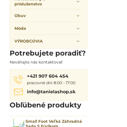
príslušenstvo
Obuv
Móda
VÝROBCOVIA
Potrebujete poradiť?
Neváhajte nás kontaktovať
+421 907 604 454
pracovné dni 8:00 - 17:00
info​@tanielashop​.sk
Obľúbené produkty
Small Foot Veľká Záhradná
Sada S Fúrikom