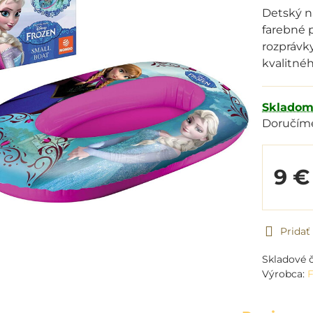
Detský n
farebné 
rozprávky
kvalitnéh
Sklado
Doručím
9 €
Prida
Skladové č
Výrobca: