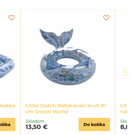
ehátko
Little Dutch Nafukovací kruh 91
Littl
cm Ocean World
ruká
Skladom
Sklad
ošíka
Do košíka
13,50 €
8,80