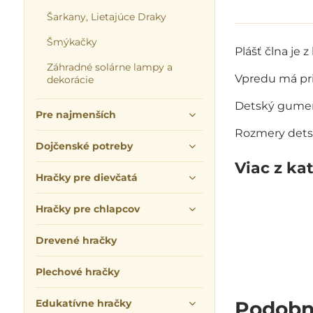
Šarkany, Lietajúce Draky
Šmýkačky
Plášť člna je 
Záhradné solárne lampy a
Vpredu má pri
dekorácie
Detský gumený
Pre najmenších
Rozmery detsk
Dojčenské potreby
Viac z ka
Hračky pre dievčatá
Hračky pre chlapcov
Drevené hračky
Plechové hračky
Edukatívne hračky
Podobn