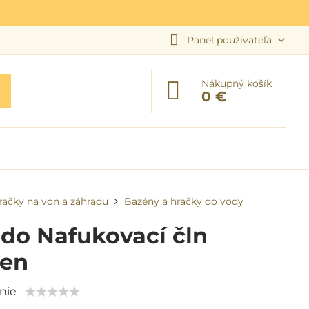
Panel používateľa
Nákupný košík
0 €
račky na von a záhradu
Bazény a hračky do vody
do Nafukovací čln
zen
nie