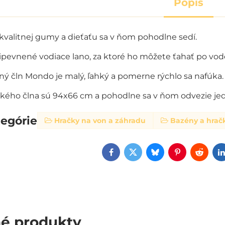
Popis
z kvalitnej gumy a dieťaťu sa v ňom pohodlne sedí.
pevnené vodiace lano, za ktoré ho môžete ťahať po vod
 čln Mondo je malý, ľahký a pomerne rýchlo sa nafúka.
ého člna sú 94x66 cm a pohodlne sa v ňom odvezie jedn
tegórie
Hračky na von a záhradu
Bazény a hrač
Facebook
Twitter
Bluesky
Pinterest
Reddi
é produkty