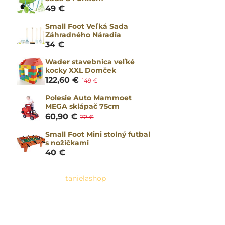
49 €
Small Foot Veľká Sada
Záhradného Náradia
34 €
Wader stavebnica veľké
kocky XXL Domček
122,60 €
149 €
Polesie Auto Mammoet
MEGA sklápač 75cm
60,90 €
72 €
Small Foot Mini stolný futbal
s nožičkami
40 €
tanielashop