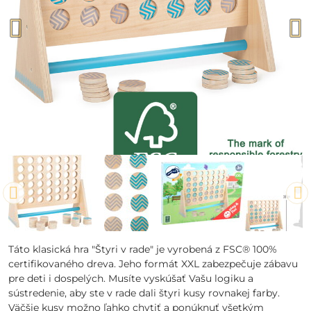
Táto klasická hra "Štyri v rade" je vyrobená z FSC® 100%
certifikovaného dreva. Jeho formát XXL zabezpečuje zábavu
pre deti i dospelých. Musíte vyskúšať Vašu logiku a
sústredenie, aby ste v rade dali štyri kusy rovnakej farby.
Väčšie kusy možno ľahko chytiť a ponúknuť všetkým