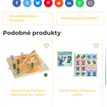
Facebook
Twitter
Bluesky
Pinterest
Reddit
LinkedIn
WhatsApp
E-
mail
Predchádzajúci
Nasledujúci produkt
produkt
Podobné produkty
Small Foot Človeče
Lilo & Stitch Pexeso v
Nehnevaj Sa! Safari
zošite