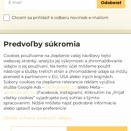
Odoberať
Chcem sa prihlásiť k odberu noviniek e-mailom
Užitočné odkazy
Predvoľby súkromia
Objednávky
Cookies používame na zlepšenie vašej návštevy tejto
webovej stránky, analýzu jej výkonnosti a zhromažďovanie
údajov o jej používaní. Na tento účel môžeme použiť
Kontakt
nástroje a služby tretích strán a zhromaždené údaje sa môžu
preniesť k partnerom v EÚ, USA alebo iných krajinách.
Súbory cookies na zlepšenie relevancie reklám využíva
Sociálne siete
služba Google Ads –
podrobnosti tu
alebo Meta –
podrobnosti tu
(Facebook, Instagram). Kliknutím na „Prijať
Facebook
všetky cookies“ vyjadrujete svoj súhlas s týmto
Instagram
spracovaním. Nižšie môžete nájsť podrobné informácie
alebo upraviť svoje preferencie
Youtube
Zásady ochrany osobných údajov