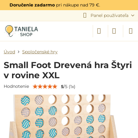
Doručenie zadarmo
pri nákupe nad 79 €.
Panel používateľa
Úvod
Spoločenské hry
Small Foot Drevená hra Štyri
v rovine XXL
Hodnotenie
5
/
5
(
1
x)