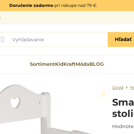
Doručenie zadarmo
pri nákupe nad 79 €.
k
Hľadať
Sortiment
KidKraft
Móda
BLOG
Úvod
H
Sma
stol
Hodnote