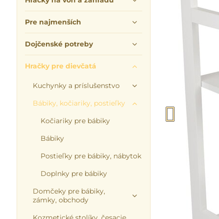
Hračky na von a záhradu
Pre najmenších
Dojčenské potreby
Hračky pre dievčatá
Kuchynky a príslušenstvo
Bábiky, kočiariky, postieľky
Kočiariky pre bábiky
Bábiky
Postieľky pre bábiky, nábytok
Doplnky pre bábiky
Domčeky pre bábiky,
zámky, obchody
Kozmetické stolíky, česacie