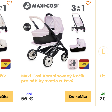
čík
Maxi Cosi Kombinovaný kočík
Littl
pre bábiky svetlo ružový
3-5dní
Sklad
ošíka
Do košíka
56 €
20 €