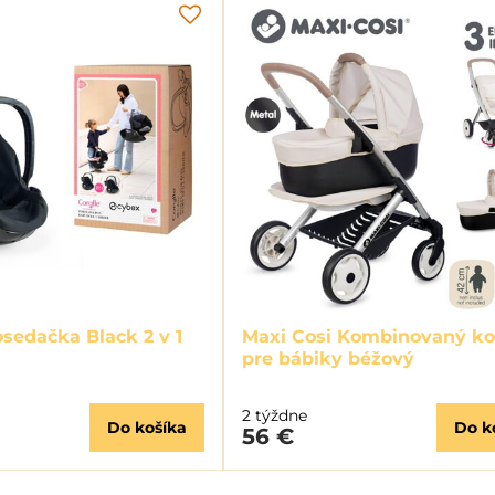
sedačka Black 2 v 1
Maxi Cosi Kombinovaný ko
pre bábiky béžový
2 týždne
Do košíka
Do k
56 €