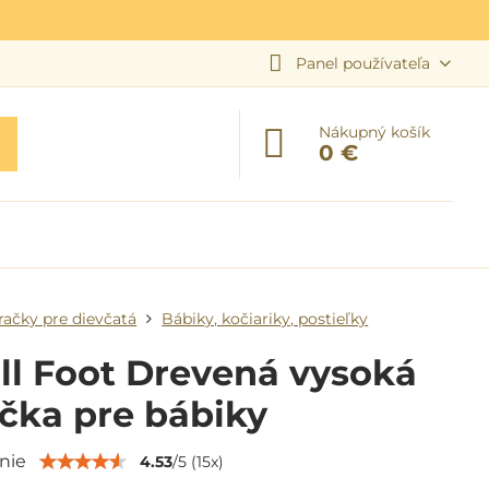
Panel používateľa
Nákupný košík
0 €
račky pre dievčatá
Bábiky, kočiariky, postieľky
ll Foot Drevená vysoká
ička pre bábiky
nie
4.53
/
5
(
15
x)