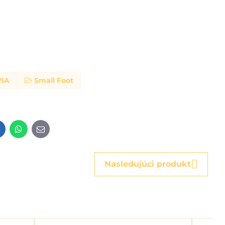
IA
Small Foot
t
LinkedIn
WhatsApp
E-
mail
Nasledujúci produkt