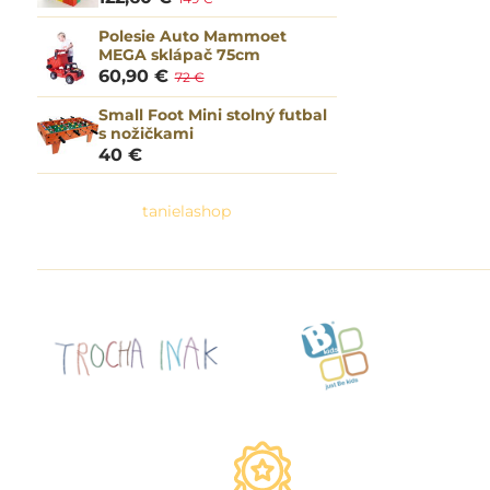
Polesie Auto Mammoet
MEGA sklápač 75cm
60,90 €
72 €
Small Foot Mini stolný futbal
s nožičkami
40 €
tanielashop