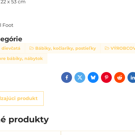
 22 x 53 cm
l Foot
tegórie
 dievčatá
Bábiky, kočiariky, postieľky
VÝROBCOV
pre bábiky, nábytok
Facebook
Twitter
Bluesky
Pinterest
Reddi
zajúci produkt
é produkty