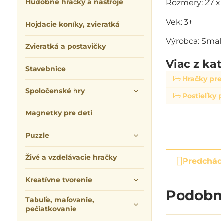
Hudobné hračky a nástroje
Rozmery: 27 x
Vek: 3+
Hojdacie koníky, zvieratká
Výrobca: Smal
Zvieratká a postavičky
Viac z ka
Stavebnice
Hračky pre
Spoločenské hry
Postieľky 
Magnetky pre deti
Puzzle
Živé a vzdelávacie hračky
Predchád
Kreatívne tvorenie
Podobn
Tabuľe, maľovanie,
pečiatkovanie