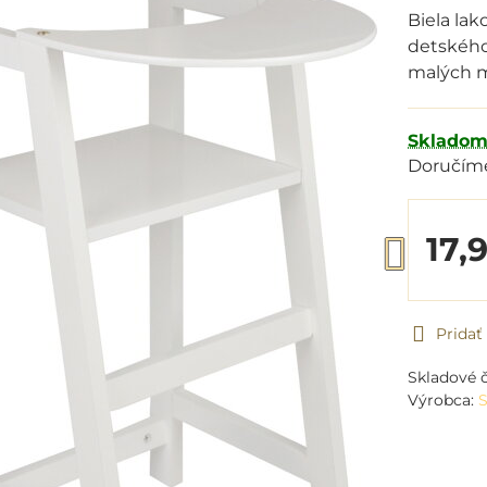
Biela la
detského 
malých m
Sklado
Doručím
17,
Prida
Skladové č
Výrobca:
S