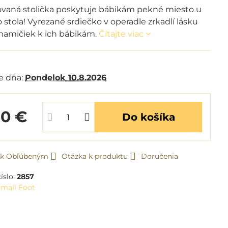
kovaná stolička poskytuje bábikám pekné miesto u
stola! Vyrezané srdiečko v operadle zrkadlí lásku
amičiek k ich bábikám.
Čítajte viac
m
e dňa:
Pondelok
10.8.2026
90 €
Do košíka
ť k Obľúbeným
Otázka k produktu
Doručenia
íslo:
2857
mall Foot