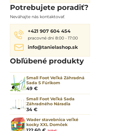
Potrebujete poradiť?
Neváhajte nás kontaktovať
+421 907 604 454
pracovné dni 8:00 - 17:00
info​@tanielashop​.sk
Obľúbené produkty
Small Foot Veľká Záhradná
Sada S Fúrikom
49 €
Small Foot Veľká Sada
Záhradného Náradia
34 €
Wader stavebnica veľké
kocky XXL Domček
122,60 €
149 €