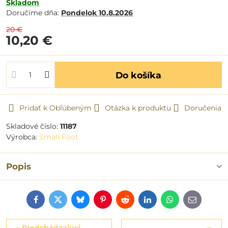
Skladom
Doručíme dňa:
Pondelok
10.8.2026
20 €
10,20 €
Do košíka
Pridať k Obľúbeným
Otázka k produktu
Doručenia
Skladové číslo:
11187
Výrobca:
Small Foot
Popis
Facebook
Twitter
Bluesky
Pinterest
Reddit
LinkedIn
WhatsApp
E-
mail
Predchádzajúci