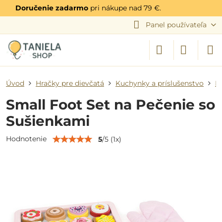
Doručenie zadarmo
pri nákupe nad 79 €.
Panel používateľa
Úvod
Hračky pre dievčatá
Kuchynky a príslušenstvo
P
Small Foot Set na Pečenie so
Sušienkami
Hodnotenie
5
/
5
(
1
x)