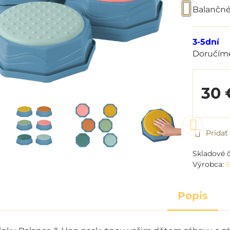
Balančné
3-5dní
Doručím
30 
Prida
Skladové č
Výrobca:
Popis