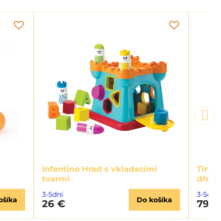
Infantino Hrad s vkladacími
Tiny 
tvarmi
dřevě
3-5dní
3-5dní
ošíka
Do košíka
26 €
79,6