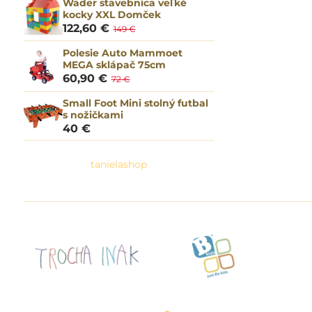
Wader stavebnica veľké
kocky XXL Domček
122,60 €
149 €
Polesie Auto Mammoet
MEGA sklápač 75cm
60,90 €
72 €
Small Foot Mini stolný futbal
s nožičkami
40 €
tanielashop