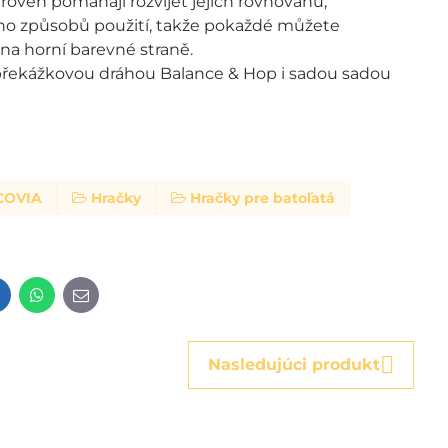
oveň pomáhají rozvíjet jejich rovnováhu,
oho způsobů použití, takže pokaždé můžete
na horní barevné straně.
řekážkovou dráhou Balance & Hop i sadou sadou
COVIA
Hračky
Hračky pre batoľatá
t
LinkedIn
WhatsApp
E-
mail
Nasledujúci produkt