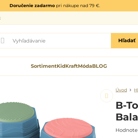
Doručenie zadarmo
pri nákupe nad 79 €.
k
Hľadať
Sortiment
KidKraft
Móda
BLOG
Úvod
H
B-To
Bala
Hodnote