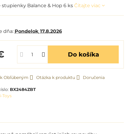
 stupienky Balance & Hop 6 ks
Čítajte viac
e dňa:
Pondelok
17.8.2026
€
Do košíka
ť k Obľúbeným
Otázka k produktu
Doručenia
íslo:
BX2484ZBT
B-Toys