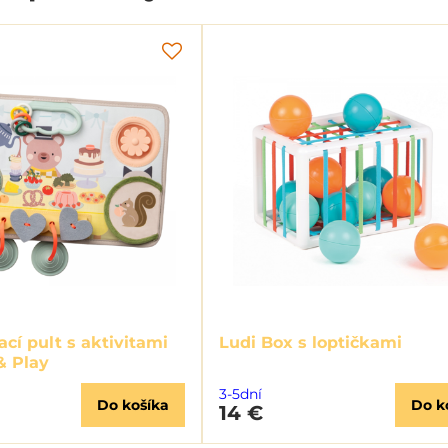
ací pult s aktivitami
Ludi Box s loptičkami
& Play
3-5dní
Do košíka
Do k
14 €