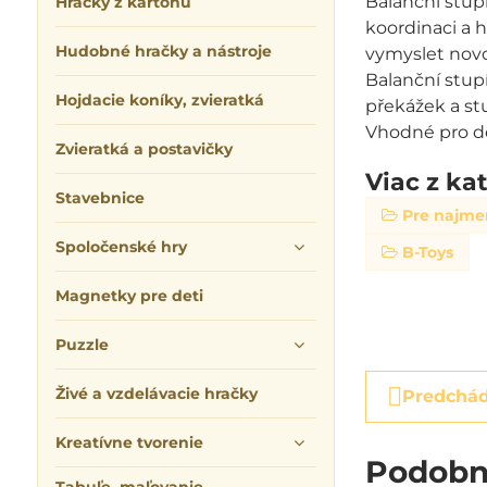
Balanční stup
Hračky z kartónu
koordinaci a 
Hudobné hračky a nástroje
vymyslet novo
Balanční stu
Hojdacie koníky, zvieratká
překážek a st
Vhodné pro dět
Zvieratká a postavičky
Viac z ka
Stavebnice
Pre najme
Spoločenské hry
B-Toys
Magnetky pre deti
Puzzle
Živé a vzdelávacie hračky
Predchád
Kreatívne tvorenie
Podobn