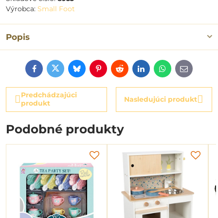
Výrobca:
Small Foot
Popis
Facebook
Twitter
Bluesky
Pinterest
Reddit
LinkedIn
WhatsApp
E-
mail
Predchádzajúci
Nasledujúci produkt
produkt
Podobné produkty