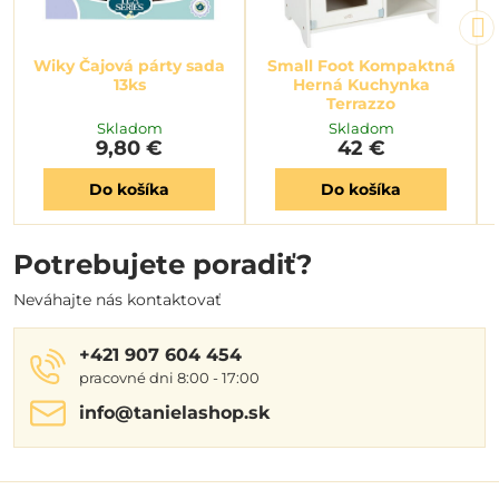
Wiky Čajová párty sada
Small Foot Kompaktná
13ks
Herná Kuchynka
Terrazzo
Skladom
Skladom
9,80 €
42 €
Do košíka
Do košíka
Potrebujete poradiť?
Neváhajte nás kontaktovať
+421 907 604 454
pracovné dni 8:00 - 17:00
info​@tanielashop​.sk