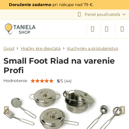
Doručenie zadarmo
pri nákupe nad 79 €.
Panel používateľa
Úvod
Hračky pre dievčatá
Kuchynky a príslušenstvo
Small Foot Riad na varenie
Profi
Hodnotenie
5
/
5
(
4
x)