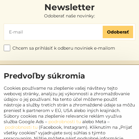
Newsletter
Odoberať naše novinky:
Odoberať
Chcem sa prihlásiť k odberu noviniek e-mailom
Užitočné odkazy
Predvoľby súkromia
Objednávky
Cookies používame na zlepšenie vašej návštevy tejto
webovej stránky, analýzu jej výkonnosti a zhromažďovanie
údajov o jej používaní. Na tento účel môžeme použiť
Kontakt
nástroje a služby tretích strán a zhromaždené údaje sa môžu
preniesť k partnerom v EÚ, USA alebo iných krajinách.
Súbory cookies na zlepšenie relevancie reklám využíva
Sociálne siete
služba Google Ads –
podrobnosti tu
alebo Meta –
podrobnosti tu
(Facebook, Instagram). Kliknutím na „Prijať
Facebook
všetky cookies“ vyjadrujete svoj súhlas s týmto
spracovaním. Nižšie môžete nájsť podrobné informácie
Instagram