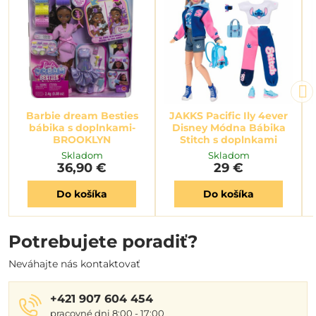
Barbie dream Besties
JAKKS Pacific Ily 4ever
bábika s doplnkami-
Disney Módna Bábika
BROOKLYN
Stitch s doplnkami
Skladom
Skladom
36,90 €
29 €
Do košíka
Do košíka
Potrebujete poradiť?
Neváhajte nás kontaktovať
+421 907 604 454
pracovné dni 8:00 - 17:00