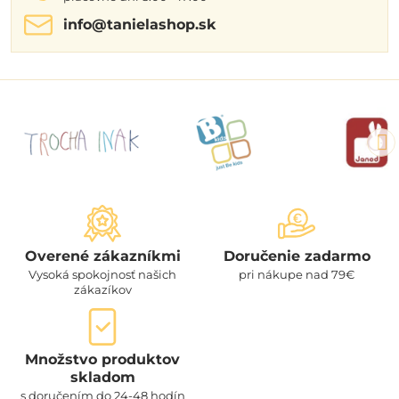
info​@tanielashop​.sk
Overené zákazníkmi
Doručenie zadarmo
Vysoká spokojnosť našich
pri nákupe nad 79€
zákazíkov
Množstvo produktov
skladom
s doručením do 24-48 hodín