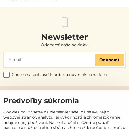
Newsletter
Odoberať naše novinky:
Odoberať
Chcem sa prihlásiť k odberu noviniek e-mailom
Užitočné odkazy
Predvoľby súkromia
Objednávky
Cookies používame na zlepšenie vašej návštevy tejto
webovej stránky, analýzu jej výkonnosti a zhromažďovanie
údajov o jej používaní. Na tento účel môžeme použiť
Kontakt
nástroje a služby tretích strán a zhromaždené údaje sa môžu