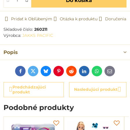
Do košíka
Pridať k Obľúbeným
Otázka k produktu
Doručenia
Skladové číslo:
260211
Výrobca:
JAKKS PACIFIC
Popis
Facebook
Twitter
Bluesky
Pinterest
Reddit
LinkedIn
WhatsApp
E-
mail
Predchádzajúci
Nasledujúci produkt
produkt
Podobné produkty