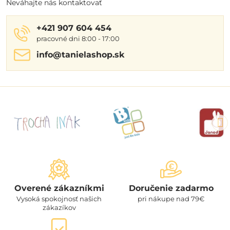
Neváhajte nás kontaktovať
+421 907 604 454
pracovné dni 8:00 - 17:00
info​@tanielashop​.sk
Overené zákazníkmi
Doručenie zadarmo
Vysoká spokojnosť našich
pri nákupe nad 79€
zákazíkov