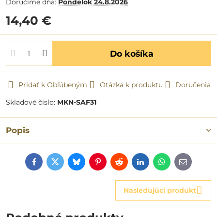
Doručíme dňa:
Pondelok
24.8.2026
14,40 €
Do košíka
Pridať k Obľúbeným
Otázka k produktu
Doručenia
Skladové číslo:
MKN-SAF31
Popis
Facebook
Twitter
Bluesky
Pinterest
Reddit
LinkedIn
WhatsApp
E-
mail
Nasledujúci produkt