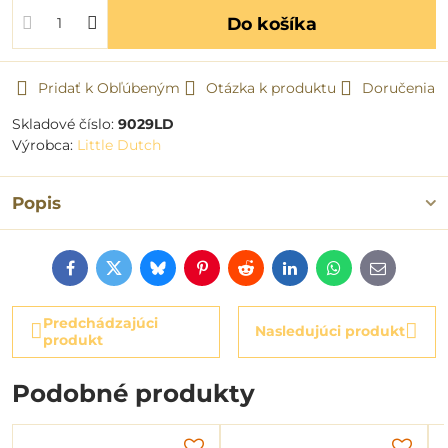
Do košíka
Pridať k Obľúbeným
Otázka k produktu
Doručenia
Skladové číslo:
9029LD
Výrobca:
Little Dutch
Popis
Facebook
Twitter
Bluesky
Pinterest
Reddit
LinkedIn
WhatsApp
E-
mail
Predchádzajúci
Nasledujúci produkt
produkt
Podobné produkty