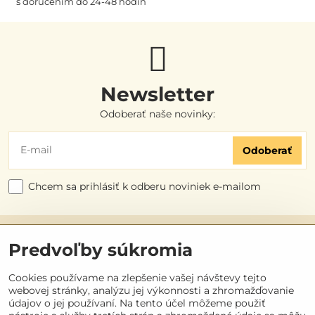
s doručením do 24-48 hodín
Newsletter
Odoberať naše novinky:
Odoberať
Chcem sa prihlásiť k odberu noviniek e-mailom
Užitočné odkazy
Predvoľby súkromia
Objednávky
Cookies používame na zlepšenie vašej návštevy tejto
webovej stránky, analýzu jej výkonnosti a zhromažďovanie
údajov o jej používaní. Na tento účel môžeme použiť
Kontakt