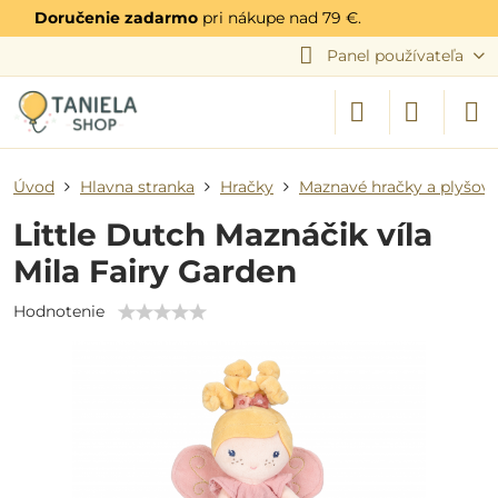
Doručenie zadarmo
pri nákupe nad 79 €.
Panel používateľa
Úvod
Hlavna stranka
Hračky
Maznavé hračky a plyšové
Little Dutch Maznáčik víla
Mila Fairy Garden
Hodnotenie