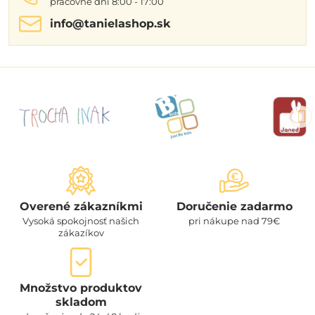
pracovné dni 8:00 - 17:00
info​@tanielashop​.sk
Overené zákazníkmi
Doručenie zadarmo
Vysoká spokojnosť našich
pri nákupe nad 79€
zákazíkov
Množstvo produktov
skladom