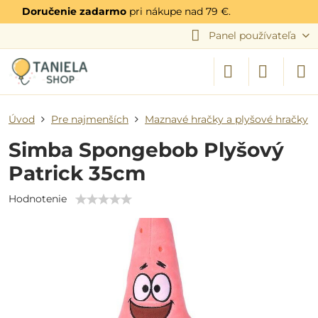
Doručenie zadarmo
pri nákupe nad 79 €.
Panel používateľa
Úvod
Pre najmenších
Maznavé hračky a plyšové hračky
Simba Spongebob Plyšový
Patrick 35cm
Hodnotenie