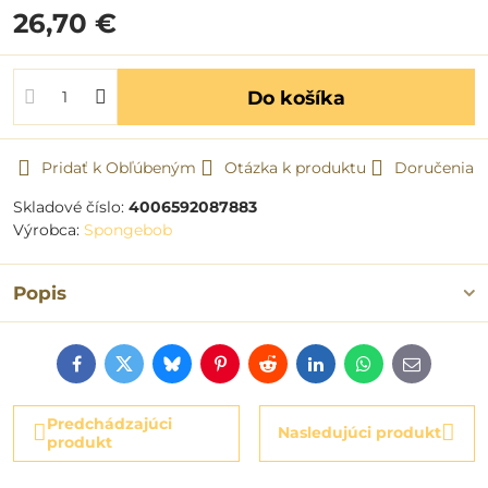
26,70 €
Do košíka
Pridať k Obľúbeným
Otázka k produktu
Doručenia
Skladové číslo:
4006592087883
Výrobca:
Spongebob
Popis
Facebook
Twitter
Bluesky
Pinterest
Reddit
LinkedIn
WhatsApp
E-
mail
Predchádzajúci
Nasledujúci produkt
produkt