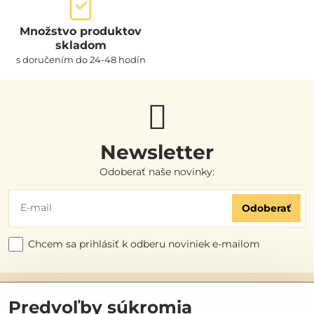
Množstvo produktov
skladom
s doručením do 24-48 hodín
Newsletter
Odoberať naše novinky:
Odoberať
Chcem sa prihlásiť k odberu noviniek e-mailom
Užitočné odkazy
Predvoľby súkromia