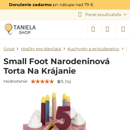
Doručenie zadarmo
pri nákupe nad 79 €.
Panel používateľa
Úvod
Hračky pre dievčatá
Kuchynky a príslušenstvo
P
Small Foot Narodeninová
Torta Na Krájanie
Hodnotenie
5
/
5
(
1
x)