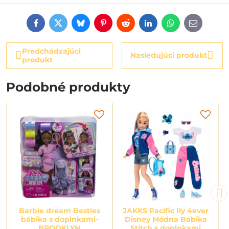
Facebook
Twitter
Bluesky
Pinterest
Reddit
LinkedIn
WhatsApp
E-
mail
Predchádzajúci
Nasledujúci produkt
produkt
Podobné produkty
Barbie dream Besties
JAKKS Pacific Ily 4ever
bábika s doplnkami-
Disney Módna Bábika
BROOKLYN
Stitch s doplnkami