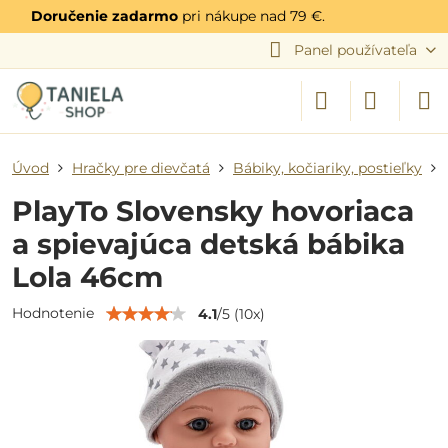
Doručenie zadarmo
pri nákupe nad 79 €.
Panel používateľa
Úvod
Hračky pre dievčatá
Bábiky, kočiariky, postieľky
PlayTo Slovensky hovoriaca
a spievajúca detská bábika
Lola 46cm
Hodnotenie
4.1
/
5
(
10
x)