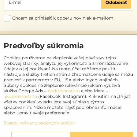
Odoberať
Chcem sa prihlásiť k odberu noviniek e-mailom
Užitočné odkazy
Predvoľby súkromia
Objednávky
Cookies používame na zlepšenie vašej návštevy tejto
webovej stránky, analýzu jej výkonnosti a zhromažďovanie
údajov o jej používaní. Na tento účel môžeme použiť
Kontakt
nástroje a služby tretích strán a zhromaždené údaje sa môžu
preniesť k partnerom v EÚ, USA alebo iných krajinách.
Súbory cookies na zlepšenie relevancie reklám využíva
Sociálne siete
služba Google Ads –
podrobnosti tu
alebo Meta –
podrobnosti tu
(Facebook, Instagram). Kliknutím na „Prijať
Facebook
všetky cookies“ vyjadrujete svoj súhlas s týmto
Instagram
spracovaním. Nižšie môžete nájsť podrobné informácie
alebo upraviť svoje preferencie
Youtube
Zásady ochrany osobných údajov
©
2026
Copyright