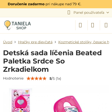
Doručenie zadarmo
pri nákupe nad 79 €.
Panel používateľa
Úvod
Hračky pre dievčatá
Kozmetické stolíky, česacie hla
Detská sada líčenia Beated
Paletka Srdce So
Zrkadielkom
Hodnotenie
5
/
5
(
1
x)