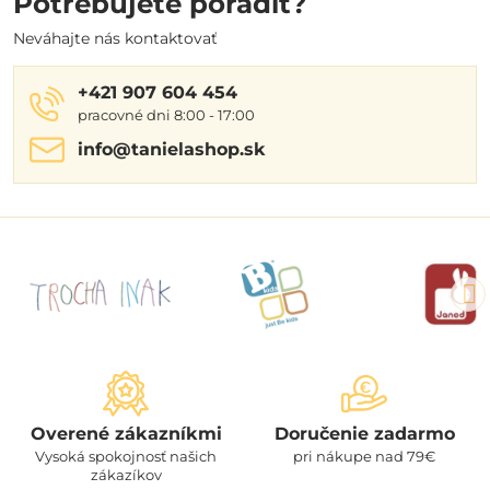
Potrebujete poradiť?
Neváhajte nás kontaktovať
+421 907 604 454
pracovné dni 8:00 - 17:00
info​@tanielashop​.sk
Overené zákazníkmi
Doručenie zadarmo
Vysoká spokojnosť našich
pri nákupe nad 79€
zákazíkov