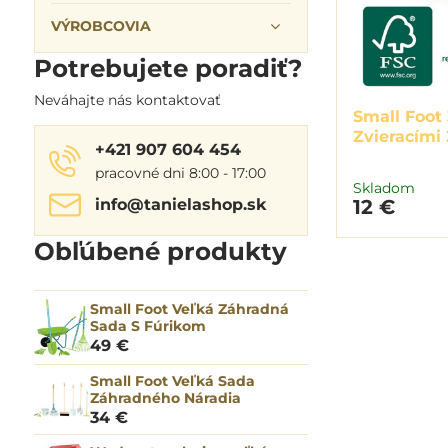
VÝROBCOVIA
Potrebujete poradiť?
Neváhajte nás kontaktovať
Small Foot
Zvieracími
+421 907 604 454
pracovné dni 8:00 - 17:00
Skladom
info​@tanielashop​.sk
12 €
Obľúbené produkty
Small Foot Veľká Záhradná
Sada S Fúrikom
49 €
Small Foot Veľká Sada
Záhradného Náradia
34 €