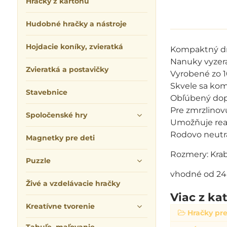
Hračky z kartónu
Hudobné hračky a nástroje
Hojdacie koníky, zvieratká
Kompaktný drž
Nanuky vyzer
Zvieratká a postavičky
Vyrobené zo 
Skvele sa kom
Stavebnice
Obľúbený dop
Pre zmrzlinov
Spoločenské hry
Umožňuje reali
Rodovo neutr
Magnetky pre deti
Rozmery: Krabi
Puzzle
vhodné od 24
Živé a vzdelávacie hračky
Viac z ka
Kreatívne tvorenie
Hračky pre