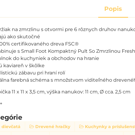
Popis
iak na zmrzlinu s otvormi pre 6 rôznych druhov nanuk
ajú ako skutočné
100% certifikovaného dreva FSC®
binuje s Small Foot Kompaktný Pult So Zmrzlinou Fres
lnok do kuchyniek a obchodov na hranie
ú kaviareň v škôlke
stickú zábavu pri hraní rolí
álna farebná schéma s množstvom viditeľného drevené
čka 11 x 11 x 3,5 cm, výška nanukov: 11 cm, Ø cca. 2,5 cm
+
tegórie
 dievčatá
Drevené hračky
Kuchynky a príslušens