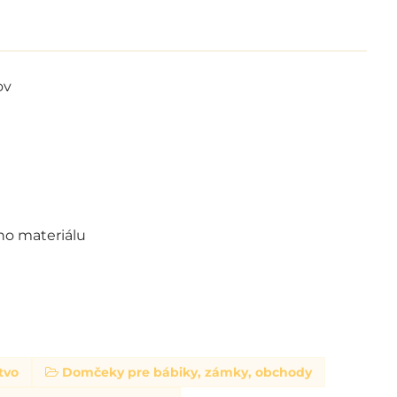
ov
h
ho materiálu
tvo
Domčeky pre bábiky, zámky, obchody