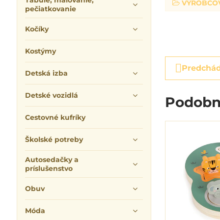
Tabuľe, maľovanie,
VÝROBCO
pečiatkovanie
Kočíky
Kostýmy
Predchád
Detská izba
Detské vozidlá
Podobn
Cestovné kufríky
Školské potreby
Autosedačky a
príslušenstvo
Obuv
Móda