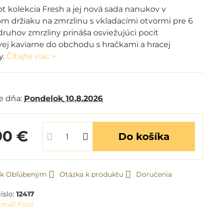
t kolekcia Fresh a jej nová sada nanukov v
om držiaku na zmrzlinu s vkladacími otvormi pre 6
ruhov zmrzliny prináša osviežujúci pocit
vej kaviarne do obchodu s hračkami a hracej
y.
Čítajte viac
m
e dňa:
Pondelok
10.8.2026
90 €
Do košíka
ť k Obľúbeným
Otázka k produktu
Doručenia
íslo:
12417
mall Foot