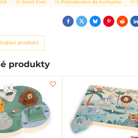
VIA
Small Foot
Príslušenstvo do kuchynky
Facebook
Twitter
Bluesky
Pinterest
Reddi
zajúci produkt
é produkty