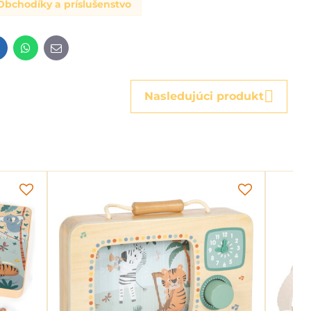
Obchodíky a príslušenstvo
t
LinkedIn
WhatsApp
E-
mail
Nasledujúci produkt