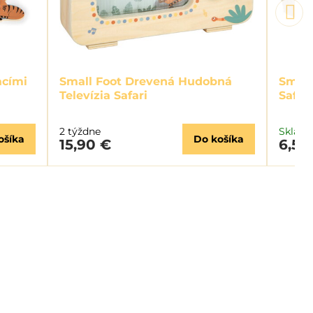
acími
Small Foot Drevená Hudobná
Small
Televízia Safari
Safari
2 týždne
Sklad
ošíka
Do košíka
15,90 €
6,50