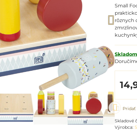
Small Foo
praktick
rôznych d
zmrzlino
kuchynk
Sklado
Doručím
14,
Prida
Skladové č
Výrobca:
S