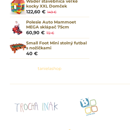
Wader stavebnica veľké
kocky XXL Domček
122,60 €
149 €
Polesie Auto Mammoet
MEGA sklápač 75cm
60,90 €
72 €
Small Foot Mini stolný futbal
s nožičkami
40 €
tanielashop