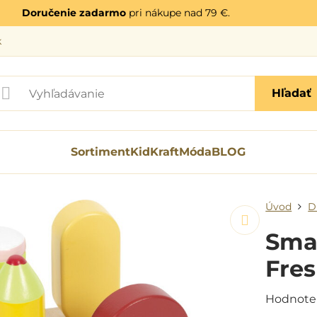
Doručenie zadarmo
pri nákupe nad 79 €.
k
Hľadať
Sortiment
KidKraft
Móda
BLOG
Úvod
D
Sma
Fre
Hodnote