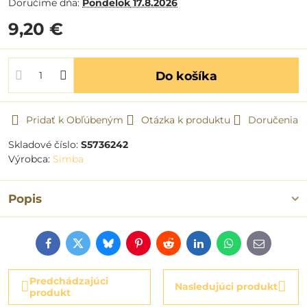
Doručíme dňa:
Pondelok
17.8.2026
9,20 €
Do košíka
Pridať k Obľúbeným
Otázka k produktu
Doručenia
Skladové číslo:
S5736242
Výrobca:
Simba
Popis
Facebook
Twitter
Bluesky
Pinterest
Reddit
LinkedIn
WhatsApp
E-
mail
Predchádzajúci
Nasledujúci produkt
produkt