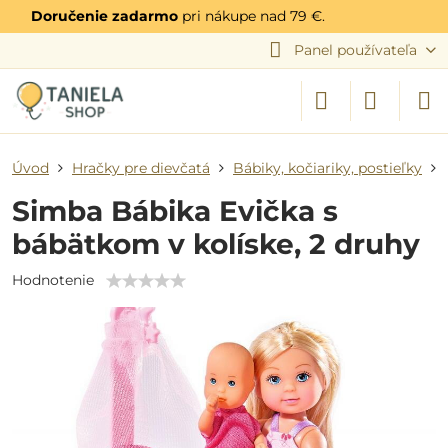
Doručenie zadarmo
pri nákupe nad 79 €.
Panel používateľa
Úvod
Hračky pre dievčatá
Bábiky, kočiariky, postieľky
Simba Bábika Evička s
bábätkom v kolíske, 2 druhy
Hodnotenie