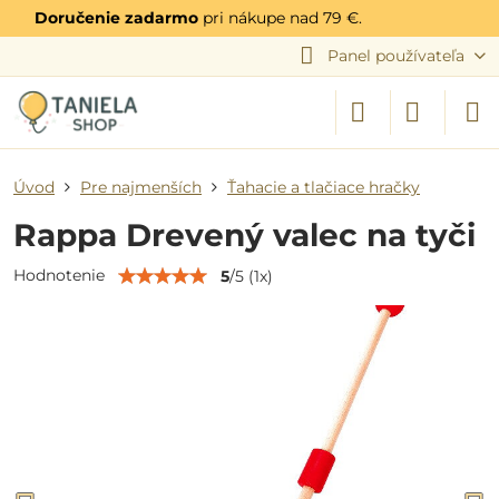
Doručenie zadarmo
pri nákupe nad 79 €.
Panel používateľa
Úvod
Pre najmenších
Ťahacie a tlačiace hračky
Rappa Drevený valec na tyči
Hodnotenie
5
/
5
(
1
x)