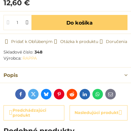
12,60 €
Do košíka
Pridať k Obľúbeným
Otázka k produktu
Doručenia
Skladové číslo:
348
Výrobca:
RAPPA
Popis
Facebook
Twitter
Bluesky
Pinterest
Reddit
LinkedIn
WhatsApp
E-
mail
Predchádzajúci
Nasledujúci produkt
produkt
Podobné produkty